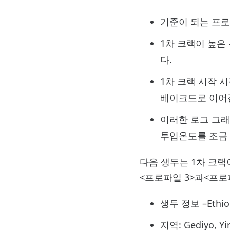
기준이 되는 프로
1차 크랙이 높은
다.
1차 크랙 시작 시
베이크드로 이어질
이러한 로그 그래
투입온도를 조금
다음 생두는 1차 크랙
<프로파일 3>과<프로
생두 정보 –Ethiopi
지역: Gediyo, Yi