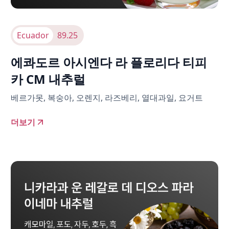
Ecuador
89.25
에콰도르 아시엔다 라 플로리다 티피
카 CM 내추럴
베르가못, 복숭아, 오렌지, 라즈베리, 열대과일, 요거트
더보기