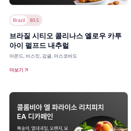
Brazil
80.5
브라질 시티오 콜리나스 옐로우 카투
아이 펄프드 내추럴
아몬드, 비스킷, 감귤, 마스코바도
더보기