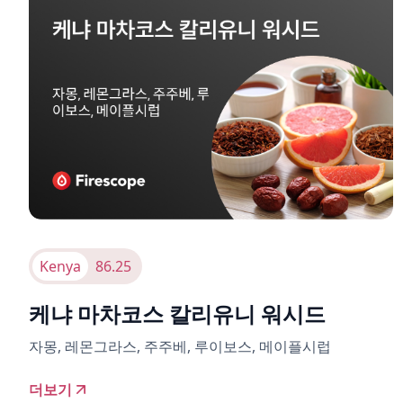
Kenya
86.25
케냐 마차코스 칼리유니 워시드
자몽, 레몬그라스, 주주베, 루이보스, 메이플시럽
더보기