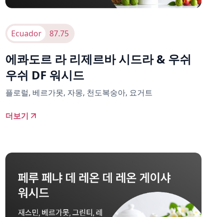
Ecuador
87.75
에콰도르 라 리제르바 시드라 & 우쉬
우쉬 DF 워시드
플로럴, 베르가못, 자몽, 천도복숭아, 요거트
더보기