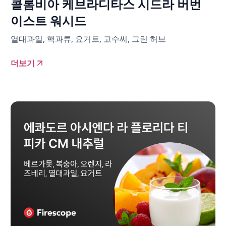
콜롬비아 케브라디타스 시드라 버번
이스트 워시드
열대과일, 핵과류, 요거트, 고수씨, 그린 허브
더보기