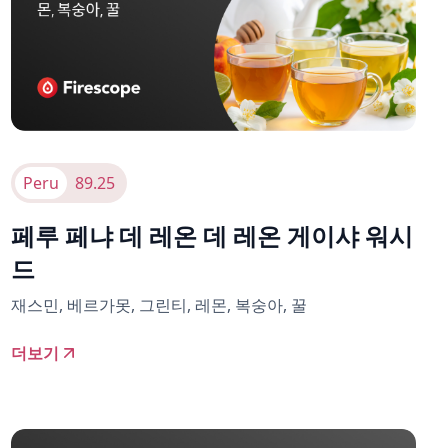
Peru
89.25
페루 페냐 데 레온 데 레온 게이샤 워시
드
재스민, 베르가못, 그린티, 레몬, 복숭아, 꿀
더보기