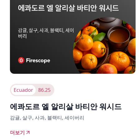
Ecuador
86.25
에콰도르 엘 알리살 바티안 워시드
감귤, 살구, 사과, 블랙티, 세이버리
더보기