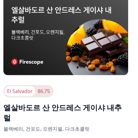
El Salvador
86.75
엘살바도르 산 안드레스 게이샤 내추
럴
블랙베리, 건포도, 오렌지필, 다크초콜릿