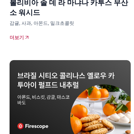
볼리비아 솔 데 라 마냐나 카투스 무산
소 워시드
감귤, 사과, 아몬드, 밀크초콜릿
더보기