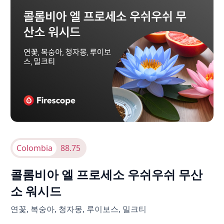
Colombia
88.75
콜롬비아 엘 프로세소 우쉬우쉬 무산
소 워시드
연꽃, 복숭아, 청자몽, 루이보스, 밀크티