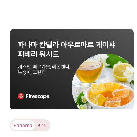
Panama
92.5