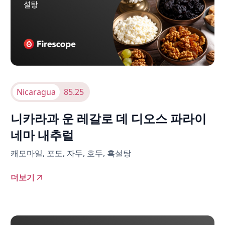
Nicaragua
85.25
니카라과 운 레갈로 데 디오스 파라이
네마 내추럴
캐모마일, 포도, 자두, 호두, 흑설탕
더보기