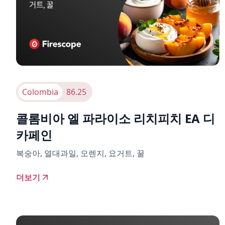
Colombia
86.25
콜롬비아 엘 파라이소 리치피치 EA 디
카페인
복숭아, 열대과일, 오렌지, 요거트, 꿀
더보기