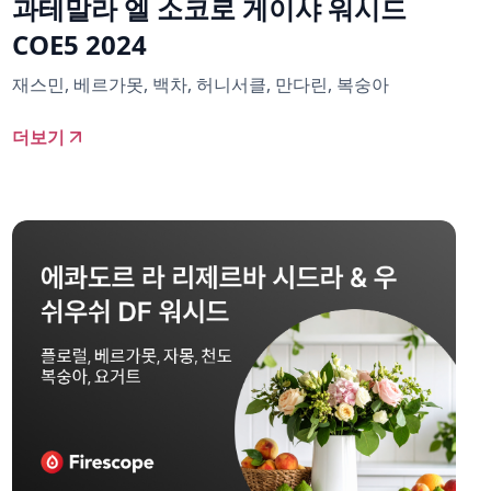
과테말라 엘 소코로 게이샤 워시드
COE5 2024
재스민, 베르가못, 백차, 허니서클, 만다린, 복숭아
더보기