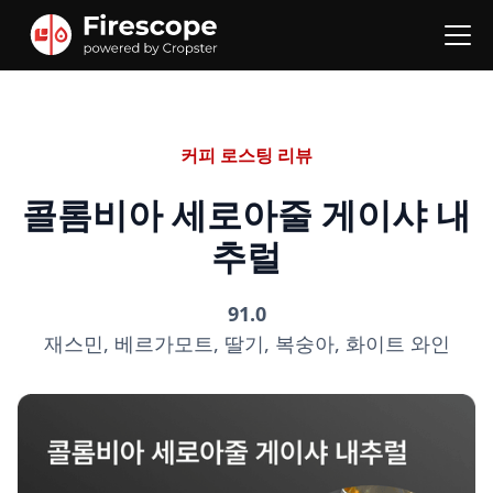
커피 로스팅 리뷰
콜롬비아 세로아줄 게이샤 내
추럴
91.0
재스민, 베르가모트, 딸기, 복숭아, 화이트 와인