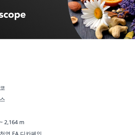
사코
아스
~ 2,164 m
 천연 EA 디카페인