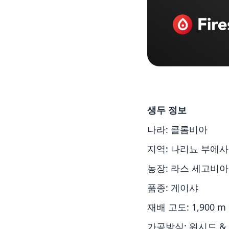
생두 정보
나라: 콜롬비아
지역: 나리뇨 부에
농장: 라스 세고비
품종: 게이샤
재배 고도: 1,900 m 
가공방식: 워시드 &