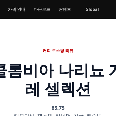
가격 안내
다운로드
컨텐츠
Global
커피 로스팅 리뷰
콜롬비아 나리뇨 
레 셀렉션
85.75
캐모마일, 재스민, 라벤더, 감귤, 캐슈넛