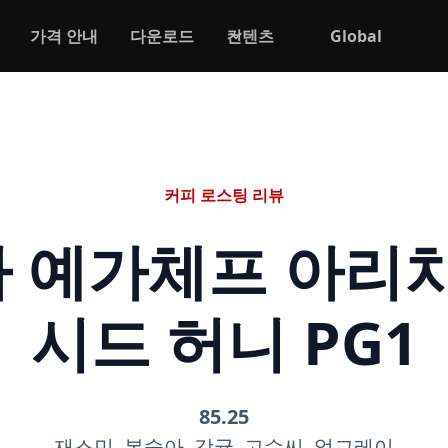
가격 안내
다운로드
컨텐츠
Global
커피 로스팅 리뷰
 예가체프 아리차
시드 허니 PG1
85.25
재스민, 복숭아, 감귤, 고수씨, 얼그레이