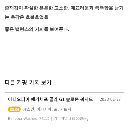
존재감이 확실한 은은한 고소함. 매끄러움과 촉촉함을 남기
는 촉감은 호불호없을
좋은 밸런스의 커피를 보여준다.
다른 커핑 기록 보기
에티오피아 예가체프 골라 G1 솔로몬 워시드
2023-01-27
재스민, 아카시아, 꿀, 시트릭
88.06
Ethiopia
Washed
74112
|
커피미업
19500
원/kg