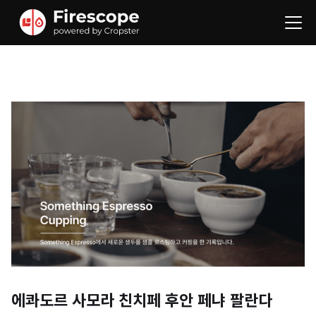
에콰도르 사모라 친치페 후안 페냐 팔란다