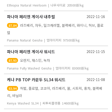
Ethiopia
Natural
Heirloom
|
나무사이로
20500
원/kg
파나마 페리엔 게이샤 내추럴
2022-11-16
라즈베리, 자두, 밀크캐러멜, 블랙베리, 와이니, 허브, 플로
87.84
럴
Panama
Natural
Geisha
|
엠아이커피
97500
원/kg
파나마 페리엔 게이샤 워시드
2022-11-15
오렌지, 재스민, 녹차
87.93
Panama
Fully Washed
Geisha
|
엠아이커피
83000
원/kg
케냐 PB TOP 카문두 SL34 워시드
2022-11-08
허벌, 플로럴, 코코아, 라즈베리, 꿀, 시트릭, 홍차, 블랙베
83.94
리, 바닐라
Kenya
Washed
SL34
|
씨투씨플랫폼
14600
원/kg