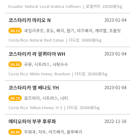
Ecuador
Natural
Local Arabica Cultivars
|
로열커피
22500
원/kg
코스타리카 마리오 N
2023-01-04
과일리큐르, 포도, 베리, 딸기, 라즈베리, 캐러멜, 초콜릿
86.18
Costa Rica
Natural
Red Catuai
|
더드립
36000
원/kg
코스타리카 라 알퀴미아 WH
2023-01-04
곡류, 시트러스, 사탕수수
80.00
Costa Rica
White Honey
Bourbon
|
더드립
25000
원/kg
코스타리카 엘 베나도 YH
2023-01-04
로즈마리, 시트러스, 너티
86.18
Costa Rica
Yellow Honey
H-3
|
더드립
25000
원/kg
에티오피아 부쿠 후루파
2022-11-16
무화과, 자두, 라즈베리, 블루베리
86.66