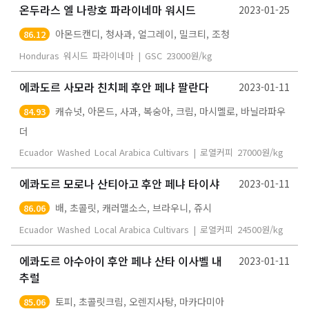
온두라스 엘 나랑호 파라이네마 워시드
2023-01-25
아몬드캔디, 청사과, 얼그레이, 밀크티, 조청
86.12
Honduras
워시드
파라이네마
|
GSC
23000
원/kg
에콰도르 사모라 친치페 후안 페냐 팔란다
2023-01-11
캐슈넛, 아몬드, 사과, 복숭아, 크림, 마시멜로, 바닐라파우
84.93
더
Ecuador
Washed
Local Arabica Cultivars
|
로열커피
27000
원/kg
에콰도르 모로나 산티아고 후안 페냐 타이샤
2023-01-11
배, 초콜릿, 캐러맬소스, 브라우니, 쥬시
86.06
Ecuador
Washed
Local Arabica Cultivars
|
로열커피
24500
원/kg
에콰도르 아수아이 후안 페냐 산타 이사벨 내
2023-01-11
추럴
토피, 초콜릿크림, 오렌지사탕, 마카다미아
85.06