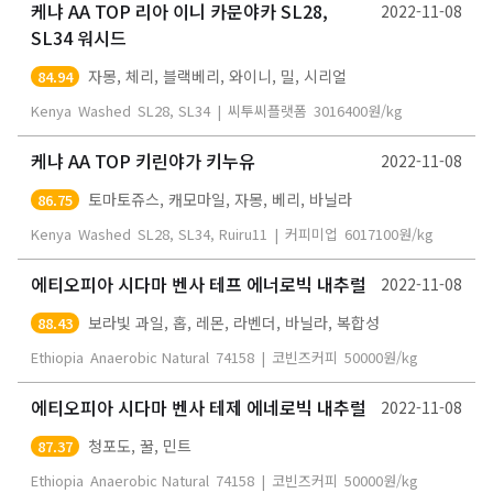
케냐 AA TOP 리아 이니 카문야카 SL28,
2022-11-08
SL34 워시드
자몽, 체리, 블랙베리, 와이니, 밀, 시리얼
84.94
Kenya
Washed
SL28, SL34
|
씨투씨플랫폼
3016400
원/kg
케냐 AA TOP 키린야가 키누유
2022-11-08
토마토쥬스, 캐모마일, 자몽, 베리, 바닐라
86.75
Kenya
Washed
SL28, SL34, Ruiru11
|
커피미업
6017100
원/kg
에티오피아 시다마 벤사 테프 에너로빅 내추럴
2022-11-08
보라빛 과일, 홉, 레몬, 라벤더, 바닐라, 복합성
88.43
Ethiopia
Anaerobic Natural
74158
|
코빈즈커피
50000
원/kg
에티오피아 시다마 벤사 테제 에네로빅 내추럴
2022-11-08
청포도, 꿀, 민트
87.37
Ethiopia
Anaerobic Natural
74158
|
코빈즈커피
50000
원/kg