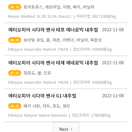
토마토쥬스, 캐모마일, 자몽, 베리, 바닐라
86.75
Kenya
Washed
SL28, SL34, Ruiru11
|
커피미업
6017100
원/kg
에티오피아 시다마 벤사 테프 에너로빅 내추럴
2022-11-08
보라빛 과일, 홉, 레몬, 라벤더, 바닐라, 복합성
88.43
Ethiopia
Anaerobic Natural
74158
|
코빈즈커피
50000
원/kg
에티오피아 시다마 벤사 테제 에네로빅 내추럴
2022-11-08
청포도, 꿀, 민트
87.37
Ethiopia
Anaerobic Natural
74158
|
코빈즈커피
50000
원/kg
에티오피아 시다마 벤사 G1 내추럴
2022-11-08
베리 사탕, 자두, 포도, 생강
86.81
Ethiopia
Natural
Native heirloom
|
코빈즈커피
17800
원/kg
Next