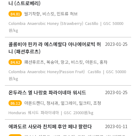
니 (스트로베리)
딸기착향, 비스킷, 민트류 허브
84.81
Colombia
Anaerobic Honey (Strawberry)
Castillo
|
GSC
50000
원/kg
콜롬비아 핀카 라 에스메랄다 아나에어로빅 허
2023-01-25
니 (패션후르츠)
패션후르츠, 복숭아, 망고, 비스킷, 아몬드, 홍차
84.62
Colombia
Anaerobic Honey(Passion Fruit)
Castillo
|
GSC
50000
원/kg
온두라스 엘 나랑호 파라이네마 워시드
2023-01-25
아몬드캔디, 청사과, 얼그레이, 밀크티, 조청
86.12
Honduras
워시드
파라이네마
|
GSC
23000
원/kg
에콰도르 사모라 친치페 후안 페냐 팔란다
2023-01-11