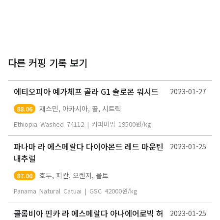
다른 커핑 기록 보기
에티오피아 예가체프 골라 G1 솔로몬 워시드
2023-01-27
재스민, 아카시아, 꿀, 시트릭
88.06
Ethiopia
Washed
74112
|
커피미업
19500
원/kg
파나마 라 에스메랄다 다이아몬드 레드 마운틴
2023-01-25
내추럴
호두, 피칸, 오렌지, 몰트
87.00
Panama
Natural
Catuai
|
GSC
42000
원/kg
콜롬비아 핀카 라 에스메랄다 아나에어로빅 허
2023-01-25