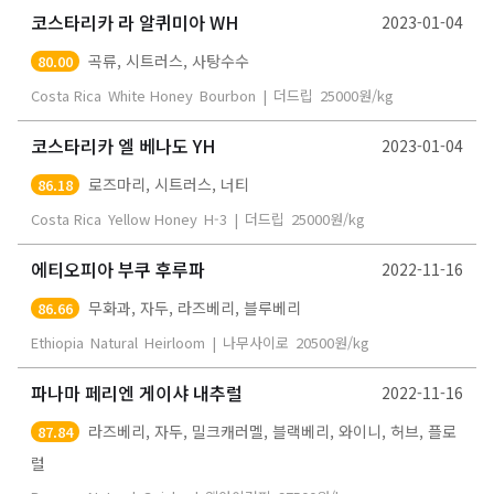
코스타리카 라 알퀴미아 WH
2023-01-04
곡류, 시트러스, 사탕수수
80.00
Costa Rica
White Honey
Bourbon
|
더드립
25000
원/kg
코스타리카 엘 베나도 YH
2023-01-04
로즈마리, 시트러스, 너티
86.18
Costa Rica
Yellow Honey
H-3
|
더드립
25000
원/kg
에티오피아 부쿠 후루파
2022-11-16
무화과, 자두, 라즈베리, 블루베리
86.66
Ethiopia
Natural
Heirloom
|
나무사이로
20500
원/kg
파나마 페리엔 게이샤 내추럴
2022-11-16
라즈베리, 자두, 밀크캐러멜, 블랙베리, 와이니, 허브, 플로
87.84
럴