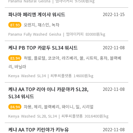
Panama
Natural
Geisha
|
엠아이커피
97500
원/kg
파나마 페리엔 게이샤 워시드
2022-11-15
오렌지, 재스민, 녹차
87.93
Panama
Fully Washed
Geisha
|
엠아이커피
83000
원/kg
케냐 PB TOP 카문두 SL34 워시드
2022-11-08
허벌, 플로럴, 코코아, 라즈베리, 꿀, 시트릭, 홍차, 블랙베
83.94
리, 바닐라
Kenya
Washed
SL34
|
씨투씨플랫폼
14600
원/kg
케냐 AA TOP 리아 이니 카문야카 SL28,
2022-11-08
SL34 워시드
자몽, 체리, 블랙베리, 와이니, 밀, 시리얼
84.94
Kenya
Washed
SL28, SL34
|
씨투씨플랫폼
3016400
원/kg
케냐 AA TOP 키린야가 키누유
2022-11-08