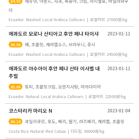
캐슈넛, 아몬드, 사과, 복숭아, 크림, 마시멜로, 바닐라파우
84.93
더
Ecuador
Washed
Local Arabica Cultivars
|
로열커피
27000
원/kg
에콰도르 모로나 산티아고 후안 페냐 타이샤
2023-01-11
배, 초콜릿, 캐러맬소스, 브라우니, 쥬시
86.06
Ecuador
Washed
Local Arabica Cultivars
|
로열커피
24500
원/kg
에콰도르 아수아이 후안 페냐 산타 이사벨 내
2023-01-11
추럴
토피, 초콜릿크림, 오렌지사탕, 마카다미아
85.06
Ecuador
Natural
Local Arabica Cultivars
|
로열커피
22500
원/kg
코스타리카 마리오 N
2023-01-04
과일리큐르, 포도, 베리, 딸기, 라즈베리, 캐러멜, 초콜릿
86.18
Costa Rica
Natural
Red Catuai
|
더드립
36000
원/kg