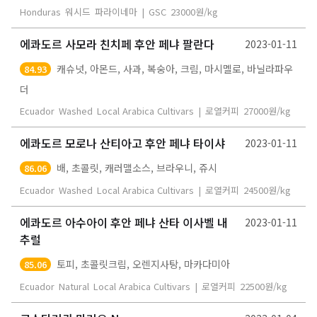
Honduras
워시드
파라이네마
|
GSC
23000
원/kg
에콰도르 사모라 친치페 후안 페냐 팔란다
2023-01-11
캐슈넛, 아몬드, 사과, 복숭아, 크림, 마시멜로, 바닐라파우
84.93
더
Ecuador
Washed
Local Arabica Cultivars
|
로열커피
27000
원/kg
에콰도르 모로나 산티아고 후안 페냐 타이샤
2023-01-11
배, 초콜릿, 캐러맬소스, 브라우니, 쥬시
86.06
Ecuador
Washed
Local Arabica Cultivars
|
로열커피
24500
원/kg
에콰도르 아수아이 후안 페냐 산타 이사벨 내
2023-01-11
추럴
토피, 초콜릿크림, 오렌지사탕, 마카다미아
85.06
Ecuador
Natural
Local Arabica Cultivars
|
로열커피
22500
원/kg