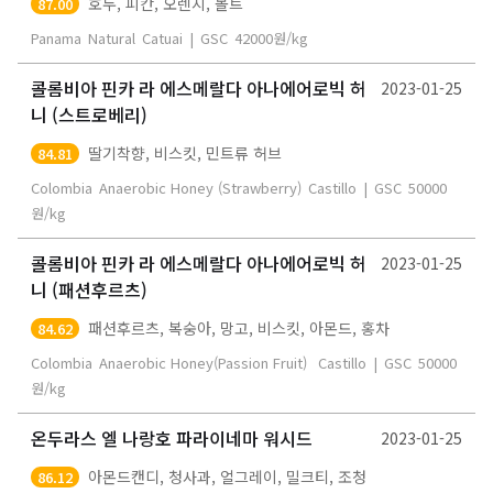
호두, 피칸, 오렌지, 몰트
87.00
Panama
Natural
Catuai
|
GSC
42000
원/kg
콜롬비아 핀카 라 에스메랄다 아나에어로빅 허
2023-01-25
니 (스트로베리)
딸기착향, 비스킷, 민트류 허브
84.81
Colombia
Anaerobic Honey (Strawberry)
Castillo
|
GSC
50000
원/kg
콜롬비아 핀카 라 에스메랄다 아나에어로빅 허
2023-01-25
니 (패션후르츠)
패션후르츠, 복숭아, 망고, 비스킷, 아몬드, 홍차
84.62
Colombia
Anaerobic Honey(Passion Fruit)
Castillo
|
GSC
50000
원/kg
온두라스 엘 나랑호 파라이네마 워시드
2023-01-25
아몬드캔디, 청사과, 얼그레이, 밀크티, 조청
86.12