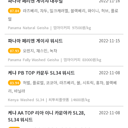
파나마 페리엔 게이샤 내추럴
2022-11-16
라즈베리, 자두, 밀크캐러멜, 블랙베리, 와이니, 허브, 플로
87.84
럴
Panama
Natural
Geisha
|
엠아이커피
97500
원/kg
파나마 페리엔 게이샤 워시드
2022-11-15
오렌지, 재스민, 녹차
87.93
Panama
Fully Washed
Geisha
|
엠아이커피
83000
원/kg
케냐 PB TOP 카문두 SL34 워시드
2022-11-08
허벌, 플로럴, 코코아, 라즈베리, 꿀, 시트릭, 홍차, 블랙베
83.94
리, 바닐라
Kenya
Washed
SL34
|
씨투씨플랫폼
14600
원/kg
케냐 AA TOP 리아 이니 카문야카 SL28,
2022-11-08
SL34 워시드