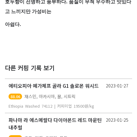
호두향이 선명하고 풍부하다. 품질이 무척 우수하고 맛있다
고 느끼지만 가성비는
아쉽다.
다른 커핑 기록 보기
에티오피아 예가체프 골라 G1 솔로몬 워시드
2023-01-27
재스민, 아카시아, 꿀, 시트릭
88.06
Ethiopia
Washed
74112
|
커피미업
19500
원/kg
파나마 라 에스메랄다 다이아몬드 레드 마운틴
2023-01-25
내추럴