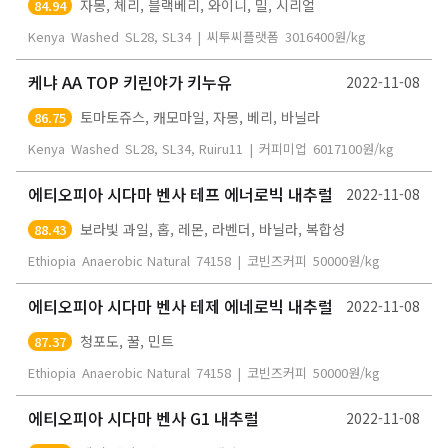
자몽, 체리, 블랙베리, 와이니, 밀, 시리얼
84.94
Kenya
Washed
SL28, SL34
|
씨투씨플랫폼
3016400
원/kg
케냐 AA TOP 키린야가 키누유
2022-11-08
토마토쥬스, 캐모마일, 자몽, 베리, 바닐라
86.75
Kenya
Washed
SL28, SL34, Ruiru11
|
커피미업
6017100
원/kg
에티오피아 시다마 벤사 테프 에너로빅 내추럴
2022-11-08
보라빛 과일, 홉, 레몬, 라벤더, 바닐라, 복합성
88.43
Ethiopia
Anaerobic Natural
74158
|
코빈즈커피
50000
원/kg
에티오피아 시다마 벤사 테제 에네로빅 내추럴
2022-11-08
청포도, 꿀, 민트
87.37
Ethiopia
Anaerobic Natural
74158
|
코빈즈커피
50000
원/kg
에티오피아 시다마 벤사 G1 내추럴
2022-11-08