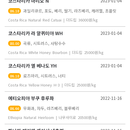
코스타리카 마리오 N
2023-01-04
과일리큐르, 포도, 베리, 딸기, 라즈베리, 캐러멜, 초콜릿
86.18
Costa Rica
Natural
Red Catuai
|
더드립
36000
원/kg
코스타리카 라 알퀴미아 WH
2023-01-04
곡류, 시트러스, 사탕수수
80.00
Costa Rica
White Honey
Bourbon
|
더드립
25000
원/kg
코스타리카 엘 베나도 YH
2023-01-04
로즈마리, 시트러스, 너티
86.18
Costa Rica
Yellow Honey
H-3
|
더드립
25000
원/kg
에티오피아 부쿠 후루파
2022-11-16
무화과, 자두, 라즈베리, 블루베리
86.66
Ethiopia
Natural
Heirloom
|
나무사이로
20500
원/kg