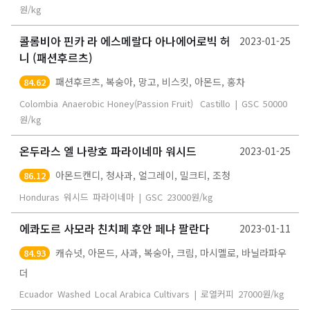
원/kg
콜롬비아 핀카 라 에스메랄다 아나에어로빅 허
2023-01-25
니 (패션후르츠)
패션후르츠, 복숭아, 망고, 비스킷, 아몬드, 홍차
84.62
Colombia
Anaerobic Honey(Passion Fruit)
Castillo
|
GSC
50000
원/kg
온두라스 엘 나랑호 파라이네마 워시드
2023-01-25
아몬드캔디, 청사과, 얼그레이, 밀크티, 조청
86.12
Honduras
워시드
파라이네마
|
GSC
23000
원/kg
에콰도르 사모라 친치페 후안 페냐 팔란다
2023-01-11
캐슈넛, 아몬드, 사과, 복숭아, 크림, 마시멜로, 바닐라파우
84.93
더
Ecuador
Washed
Local Arabica Cultivars
|
로열커피
27000
원/kg