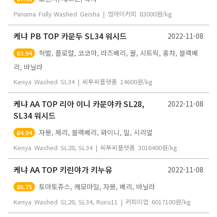
Panama
Fully Washed
Geisha
|
엠아이커피
83000
원/kg
케냐 PB TOP 카문두 SL34 워시드
2022-11-08
허벌, 플로럴, 코코아, 라즈베리, 꿀, 시트릭, 홍차, 블랙베
83.94
리, 바닐라
Kenya
Washed
SL34
|
씨투씨플랫폼
14600
원/kg
케냐 AA TOP 리아 이니 카문야카 SL28,
2022-11-08
SL34 워시드
자몽, 체리, 블랙베리, 와이니, 밀, 시리얼
84.94
Kenya
Washed
SL28, SL34
|
씨투씨플랫폼
3016400
원/kg
케냐 AA TOP 키린야가 키누유
2022-11-08
토마토쥬스, 캐모마일, 자몽, 베리, 바닐라
86.75
Kenya
Washed
SL28, SL34, Ruiru11
|
커피미업
6017100
원/kg