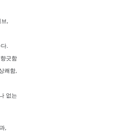
허브,
다.
 향긋함
상쾌함,
나 없는
과,