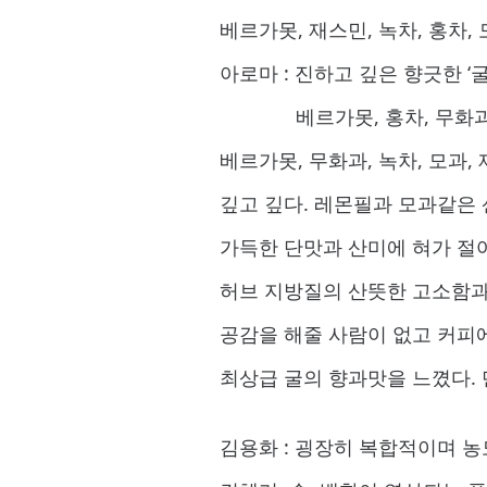
베르가못, 재스민, 녹차, 홍차,
아로마 : 진하고 깊은 향긋한 ‘
베르가못, 홍차, 무화과, 녹
베르가못, 무화과, 녹차, 모과,
깊고 깊다. 레몬필과 모과같은
가득한 단맛과 산미에 혀가 절
허브 지방질의 산뜻한 고소함과
공감을 해줄 사람이 없고 커피
최상급 굴의 향과맛을 느꼈다. 
김용화 : 굉장히 복합적이며 농