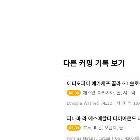
다른 커핑 기록 보기
에티오피아 예가체프 골라 G1 솔로
재스민, 아카시아, 꿀, 시트릭
88.06
Ethiopia
Washed
74112
|
커피미업
195
파나마 라 에스메랄다 다이아몬드 
호두, 피칸, 오렌지, 몰트
87.00
Panama
Natural
Catuai
|
GSC
42000
원