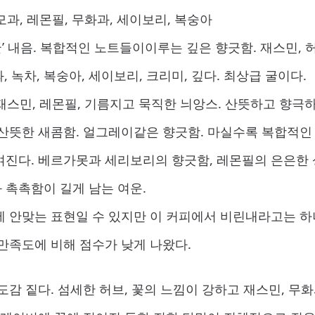
 모과, 레몬필, 무화과, 세이보리, 복숭아
굴’ 내음. 복합적인 노트들이이루는 깊은 향긋함. 재스민, 
차, 복숭아, 세이보리, 크리미, 깊다. 최상급 굴이다.
 재스민, 레몬필, 기름지고 묵직한 늬앙스. 산뜻하고 향극하
 산뜻한 새콤함. 얼그레이같은 향긋함. 마실수록 복합적인
여진다. 베르가못과 세리보리의 향긋함, 레몬필의 은은한 
 촉촉함이 길게 남는 여운.
에 안맞는 표현일 수 있지만 이 커피에서 비린내라고는 하
만족도에 비해 점수가 낮게 나왔다.
도감 짙다. 섬세한 허브, 꽃의 느낌이 강하고 재스민, 무화