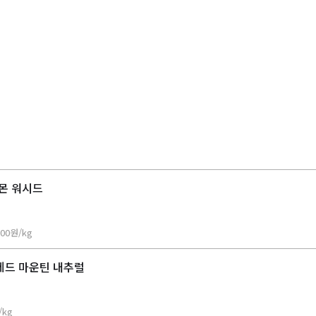
몬 워시드
00
원/kg
레드 마운틴 내추럴
/kg